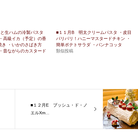
トと生ハムの冷製パスタ
■１１月B 明太クリームパスタ ・皮目
 ・高級イカ（予定）の香
パリパリ！ハニーマスタードチキン ・
焼き ・いかのさばき方
簡単ポテトサラダ ・パンナコッタ
 ・昔ながらのカスタード
類似投稿
■１２月E ブッシュ・ド・ノ
エルXm...