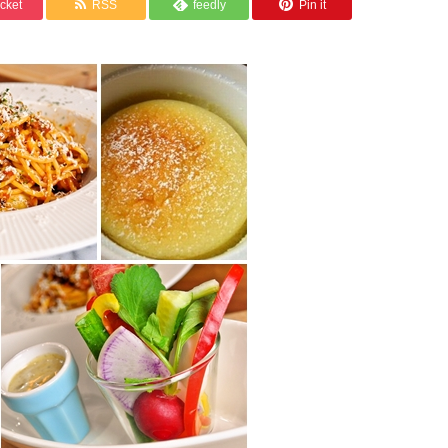
cket
RSS
feedly
Pin it