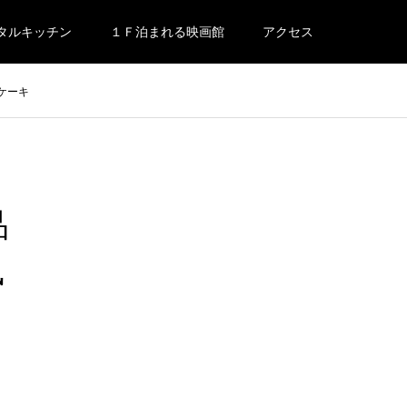
タルキッチン
１Ｆ泊まれる映画館
アクセス
ケーキ
品
風