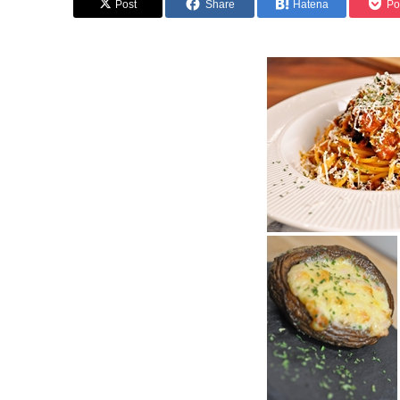
Post
Share
Hatena
Po