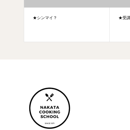
★受講生の方が県知事選に！
★ハ