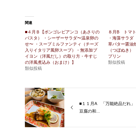
関連
■４月Ｂ【ボンゴレビアンコ（あさりの
８月B トマ
パスタ） ・シーザーサラダ〜温泉卵の
・海藻サラダ
せ〜 ・スープミルファンティ（チーズ
草バター醤油
入りイタリア風卵スープ）・無添加ブ
（つぼぬき）
イヨン（洋風だし）の取り方・牛すじ
プリン
の洋風煮込み（おまけ）】
類似投稿
類似投稿
■１１月A 「万能絶品だれ」
豆腐の和...