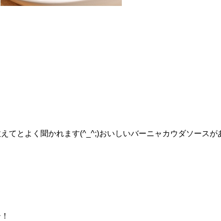
てとよく聞かれます(^_^;)おいしいバーニャカウダソースが
。
ー！