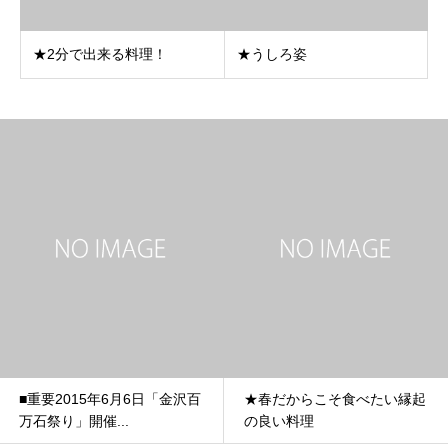
★2分で出来る料理！
★うしろ姿
■重要2015年6月6日「金沢百
★春だからこそ食べたい縁起
万石祭り」開催...
の良い料理