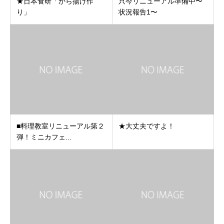
★日本食研「から揚げ作
只今リニューアル準備中〜
り」
状況報告1〜
■料理教室リニューアル第２
★大丈夫ですよ！
弾！ミニカフェ...