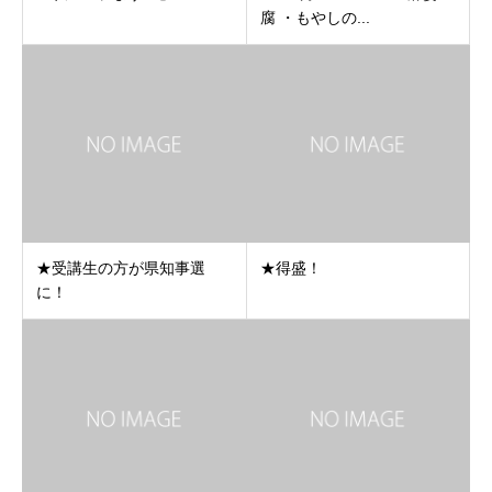
腐 ・もやしの...
★受講生の方が県知事選
★得盛！
に！