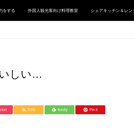
約をする
外国人観光客向け料理教室
シェアキッチン＆レン
いしい…
cket
RSS
feedly
Pin it