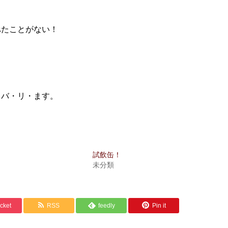
べたことがない！
バ・リ・ます。
試飲缶！
未分類
cket
RSS
feedly
Pin it