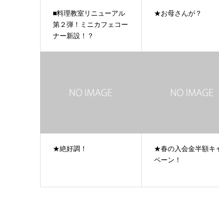
■料理教室リニューアル
★お母さんが？
第２弾！ミニカフェコー
ナー新設！？
★絶好調！
★春の入会金半額キ
ペーン！