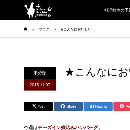
料理教室の予
ブログ
★こんなにおいしい…
★こんなにお
未分類
2015.11.07
Post
Share
Hatena
Po
今週は
チーズイン煮込みハンバーグ。